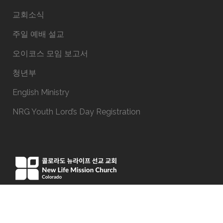
교회소식
주일 예배 설교
오이코스 모임 보고서
청년부
English Ministry
NRG Youth Lord’s Day Registration
15051 E Iliff Ave, Aurora, CO 80014
Phone:(303) 337-9191
office@newlifeco.org