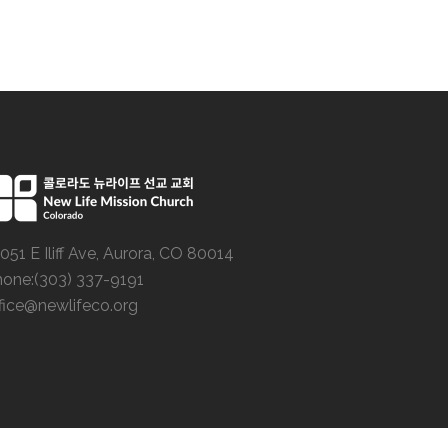
051 E Iliff Ave, Aurora, CO 80014
hone:(303) 337-9191
fice@newlifeco.org