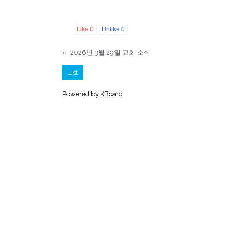
Like
0
Unlike
0
«
2026년 3월 29일 교회 소식
List
Powered by KBoard