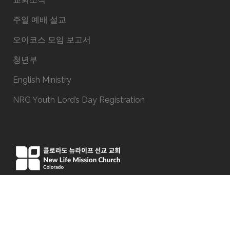
주일 예배 설교
오이코스 모임 보고서
청년부
English Ministry
NRG Youth Lord’s Day Registration
15051 E Iliff Ave, Aurora, CO 80014
Phone:(303) 337-9191
office@newlifeco.org