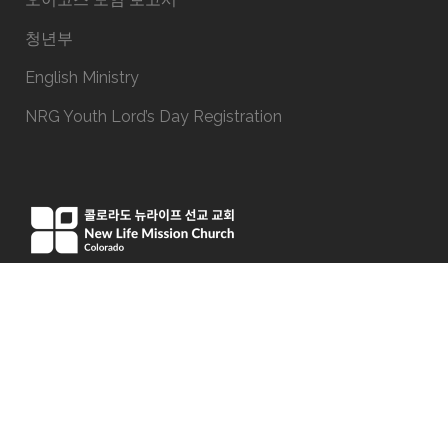
청년부
English Ministry
NRG Youth Lord’s Day Registration
15051 E Iliff Ave, Aurora, CO 80014
Phone:(303) 337-9191
office@newlifeco.org
© Copyright New Life Mission Church Colorado