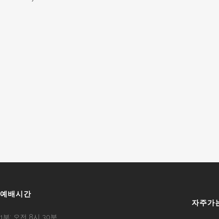
예배시간
자주가
1부: 오전 8시 30분