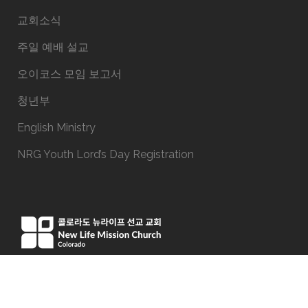
교회소식
주일 예배 설교
오이코스 모임 보고서
청년부
English Ministry
NRG Youth Lord’s Day Registration
15051 E Iliff Ave, Aurora, CO 80014
Phone:(303) 337-9191
office@newlifeco.org