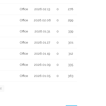
Office
2026.02.13
0
278
Office
2026.02.06
0
299
Office
2026.01.31
0
339
Office
2026.01.27
0
301
Office
2026.01.19
0
312
Office
2026.01.09
0
335
Office
2026.01.05
0
363
st