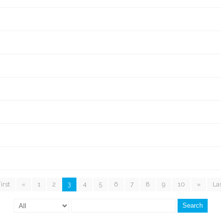
irst
«
1
2
3
4
5
6
7
8
9
10
»
La
Search