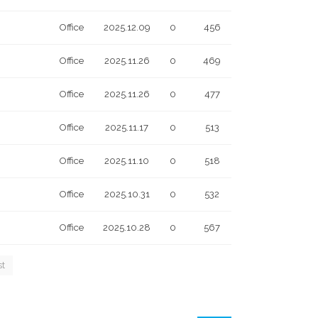
Office
2025.12.09
0
456
Office
2025.11.26
0
469
Office
2025.11.26
0
477
Office
2025.11.17
0
513
Office
2025.11.10
0
518
Office
2025.10.31
0
532
Office
2025.10.28
0
567
st