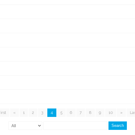
irst
«
1
2
3
4
5
6
7
8
9
10
»
La
Search