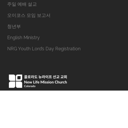
주일 예배 설교
오이코스 모임 보고서
청년부
English Ministry
NRG Youth Lord’s Day Registration
15051 E Iliff Ave, Aurora, CO 80014
Phone:(303) 337-9191
office@newlifeco.org