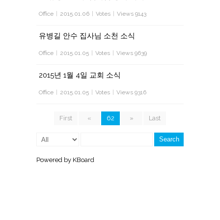
Office
|
2015.01.06
|
Votes
|
Views 9143
유병길 안수 집사님 소천 소식
Office
|
2015.01.05
|
Votes
|
Views 9639
2015년 1월 4일 교회 소식
Office
|
2015.01.05
|
Votes
|
Views 9316
First
«
62
»
Last
Search
Powered by KBoard