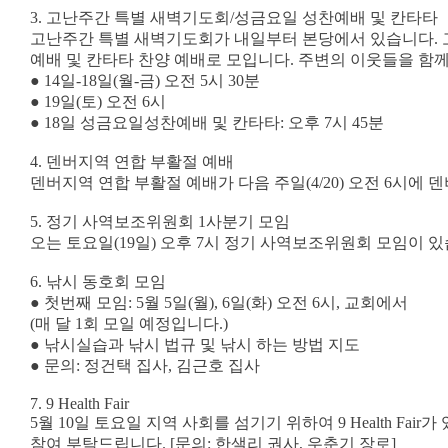
3. 고난주간 특별 새벽기도회/성금요일 성찬예배 및 칸타타
고난주간 특별 새벽기도회가 내일부터 본당에서 있습니다. 고
예배 및 칸타타 찬양 예배로 모입니다. 주변의 이웃들을 함
● 14일-18일(월-금) 오전 5시 30분
● 19일(토) 오전 6시
● 18일 성금요일성찬예배 및 칸타타: 오후 7시 45분
4. 덴버지역 연합 부활절 예배
덴버지역 연합 부활절 예배가 다음 주일(4/20) 오전 6시에 덴버 한인
5. 정기 사역보조위원회 1사분기 모임
오는 토요일(19일) 오후 7시 정기 사역보조위원회 모임이 
6. 낚시 동호회 모임
● 첫번째 모임: 5월 5일(월), 6일(화) 오전 6시, 교회에서
(매 달 1회 모일 예정입니다.)
● 낚시실습과 낚시 법규 및 낚시 하는 방법 지도
● 문의: 정건택 집사, 김근호 집사
7. 9 Health Fair
5월 10일 토요일 지역 사회를 섬기기 위하여 9 Health
참여 부탁드립니다. [문의: 한샐리 권사, 우춘기 장로]