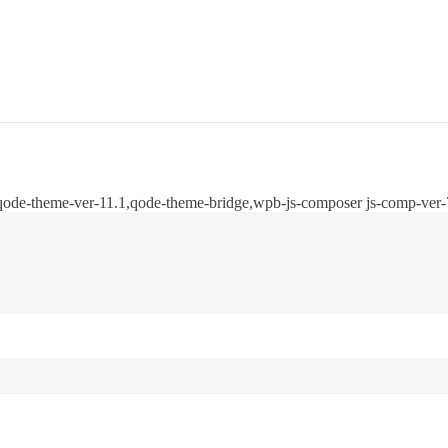
,qode-theme-ver-11.1,qode-theme-bridge,wpb-js-composer js-comp-ver-