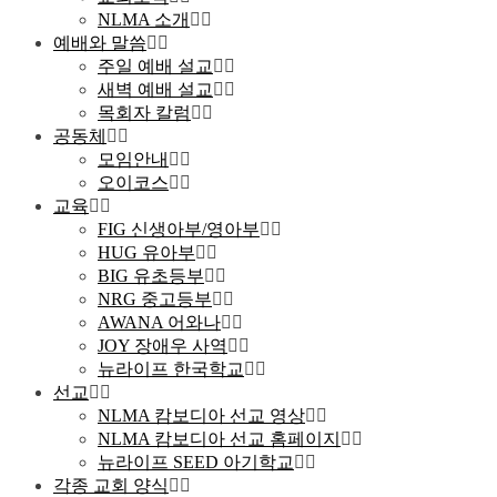
NLMA 소개
예배와 말씀
주일 예배 설교
새벽 예배 설교
목회자 칼럼
공동체
모임안내
오이코스
교육
FIG 신생아부/영아부
HUG 유아부
BIG 유초등부
NRG 중고등부
AWANA 어와나
JOY 장애우 사역
뉴라이프 한국학교
선교
NLMA 캄보디아 선교 영상
NLMA 캄보디아 선교 홈페이지
뉴라이프 SEED 아기학교
각종 교회 양식