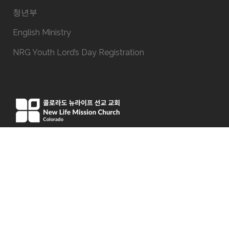
청년부
English Ministry
NRG Youth Lord’s Day Registration
15051 E Iliff Ave, Aurora, CO 80014
Phone:(303) 337-9191
office@newlifeco.org
© Copyright New Life Mission Church Colorado