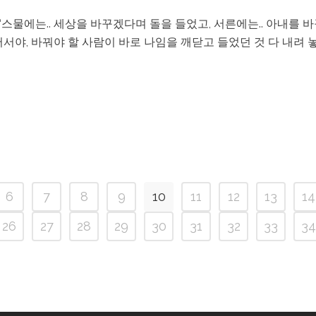
“스물에는.. 세상을 바꾸겠다며 돌을 들었고, 서른에는.. 아내를 
서야, 바꿔야 할 사람이 바로 나임을 깨닫고 들었던 것 다 내려 
6
7
8
9
10
11
12
13
14
26
27
28
29
30
31
32
33
34