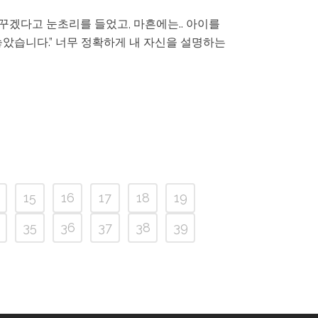
바꾸겠다고 눈초리를 들었고, 마흔에는.. 아이를
놓았습니다.” 너무 정확하게 내 자신을 설명하는
15
16
17
18
19
35
36
37
38
39