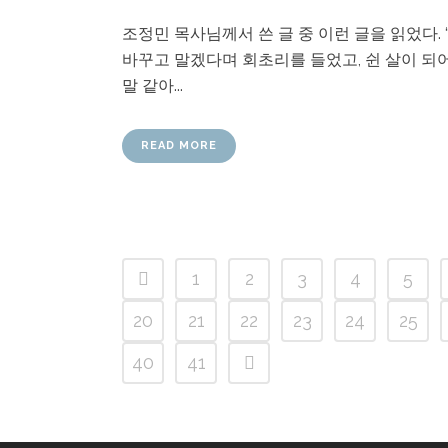
조정민 목사님께서 쓴 글 중 이런 글을 읽었다. 
바꾸고 말겠다며 회초리를 들었고, 쉰 살이 되어
말 같아...
READ MORE
1
2
3
4
5
20
21
22
23
24
25
40
41