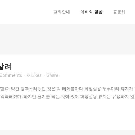
교회안내
예배와 말씀
공동체
살려
 Comments
0
Likes
Share
할 때 약간 당혹스러웠던 것은 각 테이블마다 화장실용 두루마리 휴지가 
 익숙해졌다. 하지만 물기를 닦는 것에 있어 화장실용 휴지는 유용하지 않다.