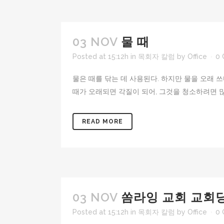
03 NOV
물 때
Posted at 15:12h
in
목회자 칼럼
by
Office
0
물은 때를 닦는 데 사용된다. 하지만 물을 오래 
때가 오래되면 각질이 되어, 그것을 청소하려면 많은
READ MORE
03 NOV
쏨라잉 교회 교회
Posted at 15:12h
in
목회자 칼럼
by
Office
0