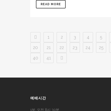
READ MORE
1
2
3
4
5
20
21
22
23
24
25
40
41
예배시간
1부: 오전 8시 30분