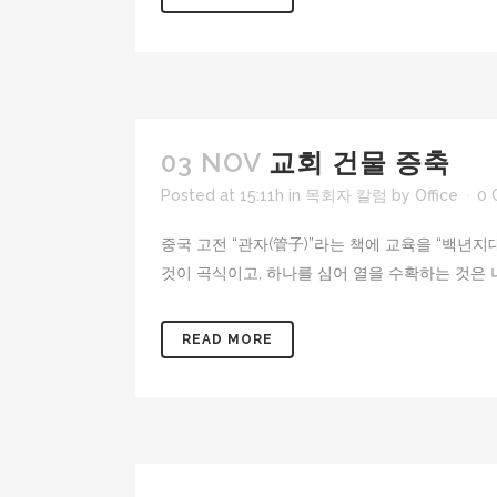
03 NOV
교회 건물 증축
Posted at 15:11h
in
목회자 칼럼
by
Office
0 
중국 고전 “관자(管子)”라는 책에 교육을 “백년지
것이 곡식이고, 하나를 심어 열을 수확하는 것은 나
READ MORE