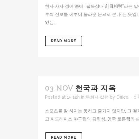
한자 사자 성어 중에 “괄목상대 刮目相對”라는 말이
부쩍 진보를 이루어 놀라운 눈으로 본다”는 뜻입
있는...
READ MORE
03 NOV
천국과 지옥
Posted at 15:12h
in
목회자 칼럼
by
Office
0
스포츠를 잘 하지는 못하고 즐기지 않지만, 그 결
고 파드레이스 야구팀의 김하성, 영국 토튼햄의 손홍
READ MORE