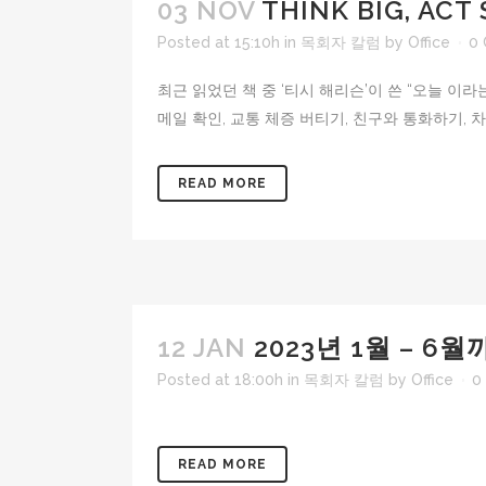
03 NOV
THINK BIG, ACT
Posted at 15:10h
in
목회자 칼럼
by
Office
0
최근 읽었던 책 중 ‘티시 해리슨’이 쓴 “오늘 이라는
메일 확인, 교통 체증 버티기, 친구와 통화하기, 차 
READ MORE
12 JAN
2023년 1월 – 
Posted at 18:00h
in
목회자 칼럼
by
Office
0
READ MORE