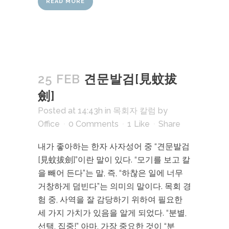
READ MORE
25 FEB
견문발검[見蚊拔
劍]
Posted at 14:43h
in
목회자 칼럼
by
Office
0 Comments
1
Like
Share
내가 좋아하는 한자 사자성어 중 “견문발검
[見蚊拔劍]”이란 말이 있다. “모기를 보고 칼
을 빼어 든다”는 말, 즉, “하찮은 일에 너무
거창하게 덤빈다”는 의미의 말이다. 목회 경
험 중, 사역을 잘 감당하기 위하여 필요한
세 가지 가치가 있음을 알게 되었다. “분별,
선택, 집중!” 아마, 가장 중요한 것이 “분