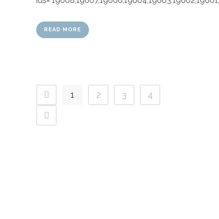
ids="19608,19607,19606,19604,19603,19602,19601,
READ MORE
1
2
3
4