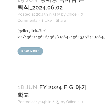
퇴식_2024.06.02
Posted at 20:45h
in
사진
by
Office
0
Comments
1
Like
Share
[gallery link="file"
ids="19641,19646,19638,19642,19643,19644,19645,
READ MORE
18 JUN
FY 2024 FIG 아기
학교
Posted at 17:04h
in
사진
by
Office
0