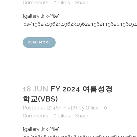
Comments
0
Likes
Share
[gallery link="file"
ids="19625,19624,19623,19622,19621,19620,19619,19
READ MORE
18 JUN
FY 2024 여름성경
학교(VBS)
Posted at 15:46h
in
사진
by
Office
0
Comments
0
Likes
Share
[gallery link="file"