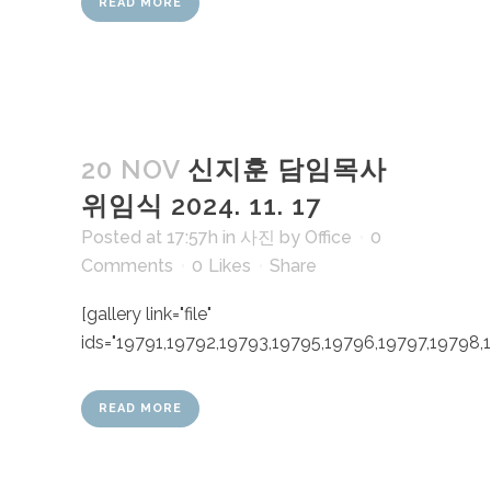
READ MORE
20 NOV
신지훈 담임목사
위임식 2024. 11. 17
Posted at 17:57h
in
사진
by
Office
0
Comments
0
Likes
Share
[gallery link="file"
ids="19791,19792,19793,19795,19796,19797,19798,1
READ MORE