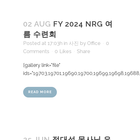
02 AUG
FY 2024 NRG 여
름 수련회
Posted at 17:03h
in
사진
by
Office
0
Comments
0
Likes
Share
[gallery link="file"
ids="19703,19701,19690,19700,19699,19698,19688,
READ MORE
25 JUN
정대성 목사님 은