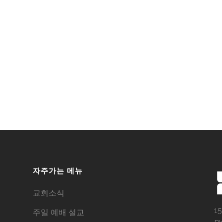
자주가는 메뉴
교회소식
15
주일 예배 설교