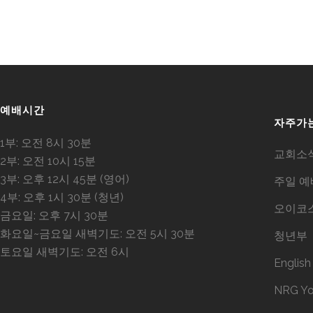
예배시간
자주가
1부: 오전 8시 30분
교회소
2부: 오전 10시 15분
3부: 오후 12시 45분 (영어)
주일 예
4부: 오후 1시 30분 (청년)
오이코스
금요일: 오후 7시 30분
화요일~금요일 새벽기도: 오전 5시 30분
청년부
토요일 새벽기도: 오전 6시
English
NRG You