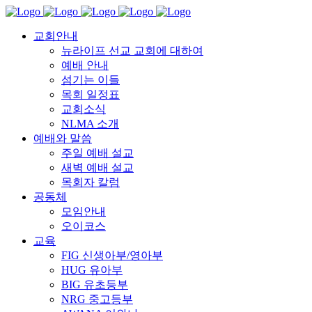
교회안내
뉴라이프 선교 교회에 대하여
예배 안내
섬기는 이들
목회 일정표
교회소식
NLMA 소개
예배와 말씀
주일 예배 설교
새벽 예배 설교
목회자 칼럼
공동체
모임안내
오이코스
교육
FIG 신생아부/영아부
HUG 유아부
BIG 유초등부
NRG 중고등부