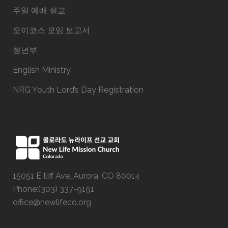
주일 예배 설교
오이코스 모임 보고서
청년부
English Ministry
NRG Youth Lord’s Day Registration
15051 E Iliff Ave, Aurora, CO 80014
Phone:(303) 337-9191
office@newlifeco.org