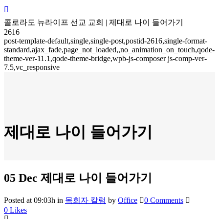
콜로라도 뉴라이프 선교 교회 | 제대로 나이 들어가기
2616
post-template-default,single,single-post,postid-2616,single-format-
standard,ajax_fade,page_not_loaded,,no_animation_on_touch,qode-
theme-ver-11.1,qode-theme-bridge,wpb-js-composer js-comp-ver-
7.5,vc_responsive
제대로 나이 들어가기
05 Dec
제대로 나이 들어가기
Posted at 09:03h
in
목회자 칼럼
by
Office
0 Comments
0
Likes