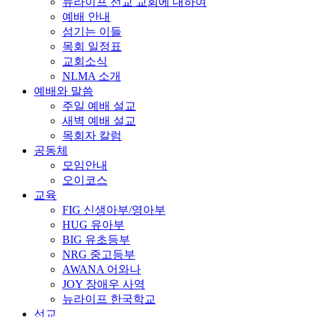
뉴라이프 선교 교회에 대하여
예배 안내
섬기는 이들
목회 일정표
교회소식
NLMA 소개
예배와 말씀
주일 예배 설교
새벽 예배 설교
목회자 칼럼
공동체
모임안내
오이코스
교육
FIG 신생아부/영아부
HUG 유아부
BIG 유초등부
NRG 중고등부
AWANA 어와나
JOY 장애우 사역
뉴라이프 한국학교
선교